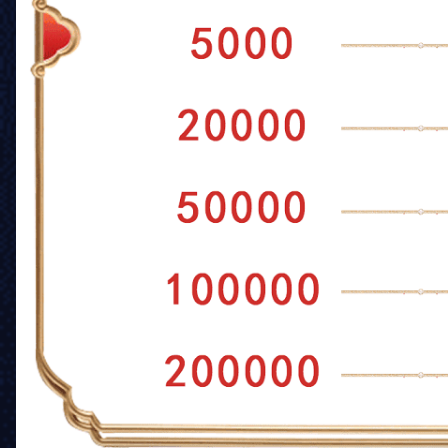
我们从
账户系统