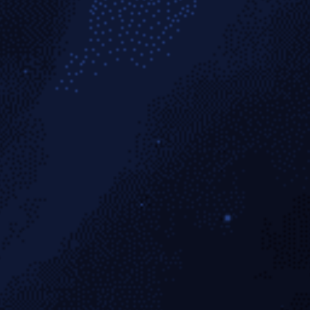
荣誉与成就
在多个国际赛事科技平台评比中脱颖而出，持续提升安全性与观
数据合规卓越平台
平台顺利通过 GDPR 与 ISO 多项认证，建立技术
安全新标准。