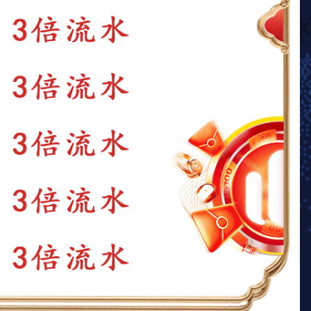
进
化方向。