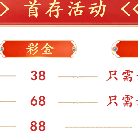
控，有效防止账户异常
访问。
平台安全核心
数据层安全
敏感数据进行加密处