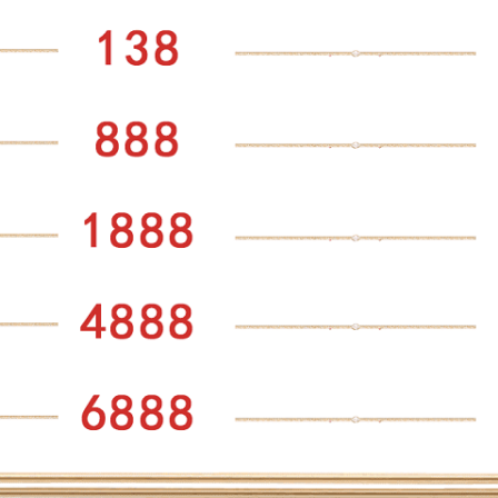
理，并通过访问权限控
制强化隐私保护。
功能模块更新 · 分类查看版本演
功能角度归纳最近多个版本的主要更新内容，便于你快速了解优
赛事推荐