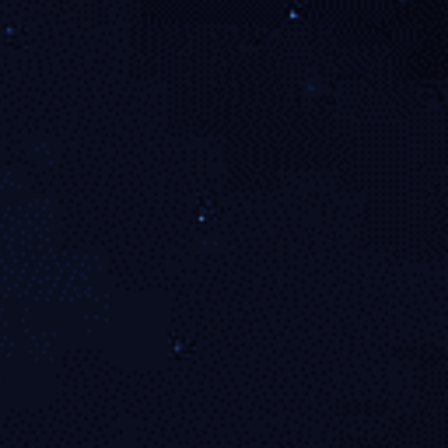
启移动观赛新时代。集成实时赛事、数据追踪、精彩活
平台，助你随时掌握赛事动态。
版入口
观看体育直播的理想选择。”
论