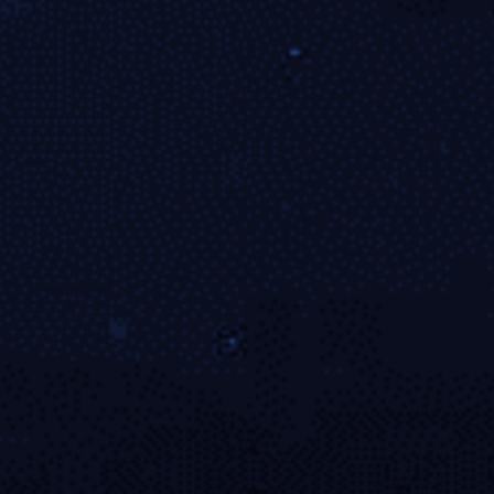
开云网络化安全体系
结合开云开户平台架构，实现用户与数据全链路防护，构建
系统级安全网。
身份验证
网络防护