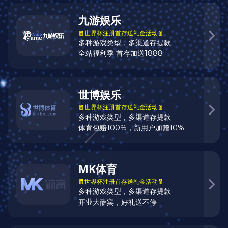
开云公司简介
开云
是一家面向全球市场的综合体育赛事直播与数据服务平
台，专注于为体育迷打造高品质的数字化观赛体验。我们整
合
高清赛事直播、数据分析、多终端同步
等核心功能，为用
户提供一站式的开云开户服务。
平台通过多项国际安全认证，系统架构稳定高效，全面适配
APP、PC 和移动网页端。在东南亚、中东、欧洲等区域建立
了本地化技术与客服团队，确保每位用户都能获得便捷、可
靠的服务体验。